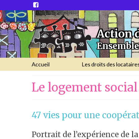
Action 
Ensemble,
Accueil
Les droits des locataire
Le logement social 
47 vies pour une coopérat
Portrait de l’expérience de l