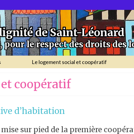
dignité de Saint-Léonard
 pour le respect des droits des l
s
Le logement social et coopératif
et coopératif
ive d’habitation
a mise sur pied de la première coopéra